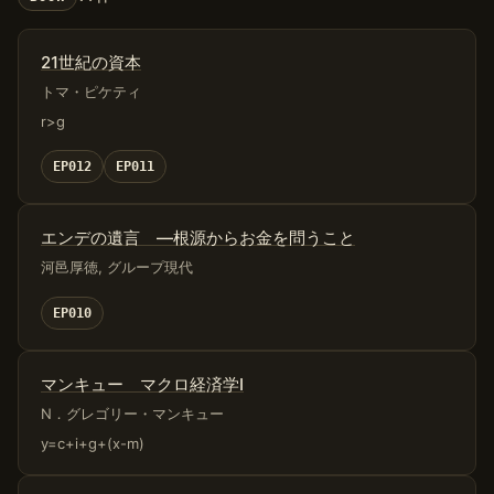
21世紀の資本
トマ・ピケティ
r>g
EP012
EP011
エンデの遺言 ―根源からお金を問うこと
河邑厚徳, グループ現代
EP010
マンキュー マクロ経済学Ⅰ
N．グレゴリー・マンキュー
y=c+i+g+(x-m)