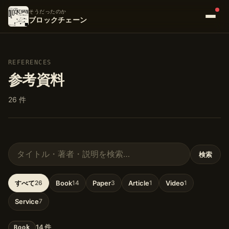
そうだったのか
ブロックチェーン
REFERENCES
参考資料
26 件
検索
参考資料を検索
すべて
26
Book
14
Paper
3
Article
1
Video
1
Service
7
14 件
Book