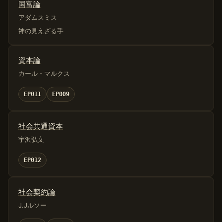
国富論
アダムスミス
神の見えざる手
資本論
カール・マルクス
EP011
EP009
社会共通資本
宇沢弘文
EP012
社会契約論
J.Jルソー