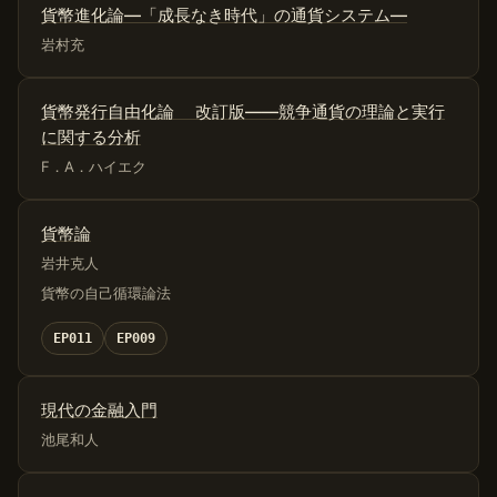
貨幣進化論―「成長なき時代」の通貨システム―
岩村充
貨幣発行自由化論 改訂版――競争通貨の理論と実行
に関する分析
F．A．ハイエク
貨幣論
岩井克人
貨幣の自己循環論法
EP011
EP009
現代の金融入門
池尾和人