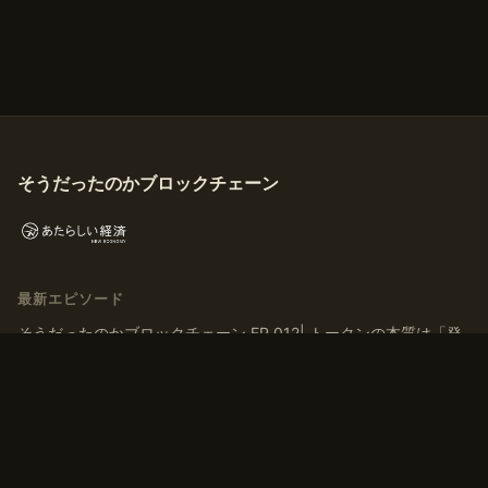
そうだったのかブロックチェーン
最新エピソード
そうだったのかブロックチェーン EP.012| トークンの本質は「発
行」ではなく「ナラティブを育てる」こと
そうだったのかブロックチェーン EP.011| トークンはなぜ交換さ
れるのか？ マルクス『資本論』から導く「T-C-T’」モデル
そうだったのかブロックチェーン EP.010 | 「貨幣」とは何か？デ
ジタルマネーの歴史、通貨・アセットの二面性から考える