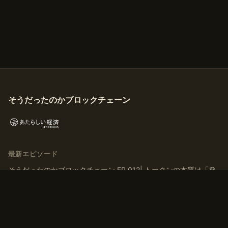
そうだったのかブロックチェーン
最新エピソード
そうだったのかブロックチェーン EP.012| トークンの本質は「発
行」ではなく「ナラティブを育てる」こと
そうだったのかブロックチェーン EP.011| トークンはなぜ交換さ
れるのか？ マルクス『資本論』から導く「T-C-T’」モデル
そうだったのかブロックチェーン EP.010 | 「貨幣」とは何か？デ