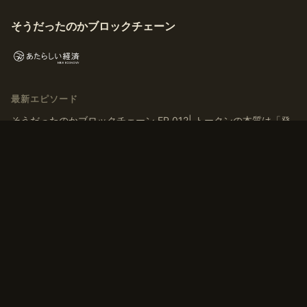
そうだったのかブロックチェーン
最新エピソード
そうだったのかブロックチェーン EP.012| トークンの本質は「発
行」ではなく「ナラティブを育てる」こと
そうだったのかブロックチェーン EP.011| トークンはなぜ交換さ
れるのか？ マルクス『資本論』から導く「T-C-T’」モデル
そうだったのかブロックチェーン EP.010 | 「貨幣」とは何か？デ
ジタルマネーの歴史、通貨・アセットの二面性から考える
そうだったのかブロックチェーン EP.009 | 有価証券から考えるト
ークンの換金可能性、非上場株式との類似点
そうだったのかブロックチェーン EP.008 トークンは「お金」に
換えられるのか？一物一価と無裁定から考えるトークンの価値
タグ