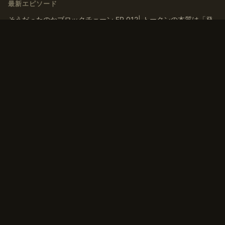
最新エピソード
そうだったのかブロックチェーン EP.012| トークンの本質は「発
行」ではなく「ナラティブを育てる」こと
そうだったのかブロックチェーン EP.011| トークンはなぜ交換さ
れるのか？ マルクス『資本論』から導く「T-C-T’」モデル
そうだったのかブロックチェーン EP.010 | 「貨幣」とは何か？デ
ジタルマネーの歴史、通貨・アセットの二面性から考える
そうだったのかブロックチェーン EP.009 | 有価証券から考えるト
ークンの換金可能性、非上場株式との類似点
そうだったのかブロックチェーン EP.008 トークンは「お金」に
換えられるのか？一物一価と無裁定から考えるトークンの価値
タグ
#コミュニティ
#トークン
#ブロックチェーン
#流動性
#自己紹介
#貨幣論
#資本
#資本論