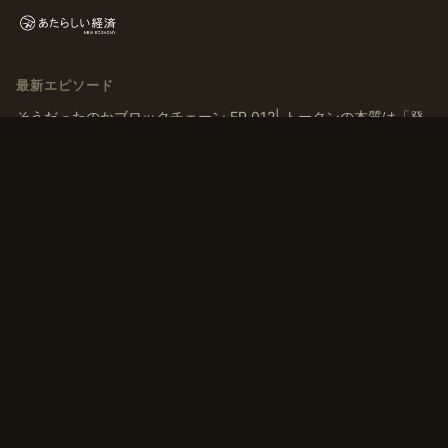
最新エピソード
そうだったのかブロックチェーン EP.012| トークンの本質は「発
行」ではなく「ナラティブを育てる」こと
そうだったのかブロックチェーン EP.011| トークンはなぜ交換さ
れるのか？ マルクス『資本論』から導く「T-C-T’」モデル
そうだったのかブロックチェーン EP.010 | 「貨幣」とは何か？デ
ジタルマネーの歴史、通貨・アセットの二面性から考える
そうだったのかブロックチェーン EP.009 | 有価証券から考えるト
ークンの換金可能性、非上場株式との類似点
そうだったのかブロックチェーン EP.008 トークンは「お金」に
換えられるのか？一物一価と無裁定から考えるトークンの価値
タグ
#コミュニティ
#トークン
#ブロックチェーン
#流動性