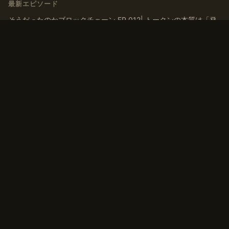
最新エピソード
そうだったのかブロックチェーン EP.012| トークンの本質は「発
行」ではなく「ナラティブを育てる」こと
そうだったのかブロックチェーン EP.011| トークンはなぜ交換さ
れるのか？ マルクス『資本論』から導く「T-C-T’」モデル
そうだったのかブロックチェーン EP.010 | 「貨幣」とは何か？デ
ジタルマネーの歴史、通貨・アセットの二面性から考える
そうだったのかブロックチェーン EP.009 | 有価証券から考えるト
ークンの換金可能性、非上場株式との類似点
そうだったのかブロックチェーン EP.008 トークンは「お金」に
換えられるのか？一物一価と無裁定から考えるトークンの価値
タグ
#コミュニティ
#トークン
#ブロックチェーン
#流動性
#自己紹介
#貨幣論
#資本
#資本論