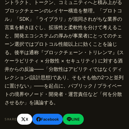
ントラクト、トークン、コミュニティへと積み上がる
ブロックチェーンのレイヤー構造を整理。「プロトコ
ル」「SDK」「ライブラリ」が混同されがちな業界の
言葉を解きほぐし、拡張性と柔軟性を分けて考えるこ
と、開発エコシステムの厚みが事業者にとってのチェ
ーン選択ではプロトコル性能以上に効くことを論じ
る。後半は通称『ブロックチェーン・トリレンマ』(ス
ケーラビリティ × 分散性 × セキュリティ) に対する酒
井からの反論——「分散性はアビリティではなくディ
レクション(設計思想)であり、そもそも他の2つと並列
に置けない」——を起点に、パブリック / プライベー
トの境界やノード・開発者・運営責任など「何を分散
させるか」を議論する。
X
Facebook
LINE
SHARE