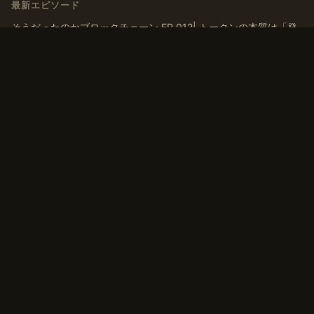
最新エピソード
そうだったのかブロックチェーン EP.012| トークンの本質は「発
行」ではなく「ナラティブを育てる」こと
そうだったのかブロックチェーン EP.011| トークンはなぜ交換さ
れるのか？ マルクス『資本論』から導く「T-C-T’」モデル
そうだったのかブロックチェーン EP.010 | 「貨幣」とは何か？デ
ジタルマネーの歴史、通貨・アセットの二面性から考える
そうだったのかブロックチェーン EP.009 | 有価証券から考えるト
ークンの換金可能性、非上場株式との類似点
そうだったのかブロックチェーン EP.008 トークンは「お金」に
換えられるのか？一物一価と無裁定から考えるトークンの価値
タグ
#コミュニティ
#トークン
#ブロックチェーン
#流動性
#自己紹介
#貨幣論
#資本
#資本論