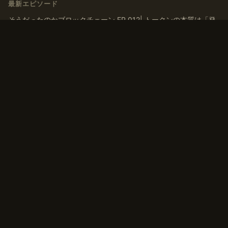
最新エピソード
そうだったのかブロックチェーン EP.012| トークンの本質は「発
行」ではなく「ナラティブを育てる」こと
そうだったのかブロックチェーン EP.011| トークンはなぜ交換さ
れるのか？ マルクス『資本論』から導く「T-C-T’」モデル
そうだったのかブロックチェーン EP.010 | 「貨幣」とは何か？デ
ジタルマネーの歴史、通貨・アセットの二面性から考える
そうだったのかブロックチェーン EP.009 | 有価証券から考えるト
ークンの換金可能性、非上場株式との類似点
そうだったのかブロックチェーン EP.008 トークンは「お金」に
換えられるのか？一物一価と無裁定から考えるトークンの価値
タグ
#コミュニティ
#トークン
#ブロックチェーン
#流動性
#自己紹介
#貨幣論
#資本
#資本論