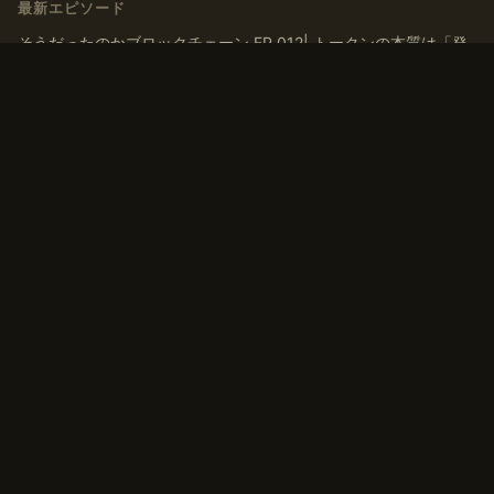
最新エピソード
そうだったのかブロックチェーン EP.012| トークンの本質は「発
行」ではなく「ナラティブを育てる」こと
そうだったのかブロックチェーン EP.011| トークンはなぜ交換さ
れるのか？ マルクス『資本論』から導く「T-C-T’」モデル
そうだったのかブロックチェーン EP.010 | 「貨幣」とは何か？デ
ジタルマネーの歴史、通貨・アセットの二面性から考える
そうだったのかブロックチェーン EP.009 | 有価証券から考えるト
ークンの換金可能性、非上場株式との類似点
そうだったのかブロックチェーン EP.008 トークンは「お金」に
換えられるのか？一物一価と無裁定から考えるトークンの価値
タグ
#コミュニティ
#トークン
#ブロックチェーン
#流動性
#自己紹介
#貨幣論
#資本
#資本論