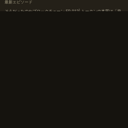
最新エピソード
そうだったのかブロックチェーン EP.012| トークンの本質は「発
行」ではなく「ナラティブを育てる」こと
そうだったのかブロックチェーン EP.011| トークンはなぜ交換さ
れるのか？ マルクス『資本論』から導く「T-C-T’」モデル
そうだったのかブロックチェーン EP.010 | 「貨幣」とは何か？デ
ジタルマネーの歴史、通貨・アセットの二面性から考える
そうだったのかブロックチェーン EP.009 | 有価証券から考えるト
ークンの換金可能性、非上場株式との類似点
そうだったのかブロックチェーン EP.008 トークンは「お金」に
換えられるのか？一物一価と無裁定から考えるトークンの価値
タグ
#コミュニティ
#トークン
#ブロックチェーン
#流動性
#自己紹介
#貨幣論
#資本
#資本論