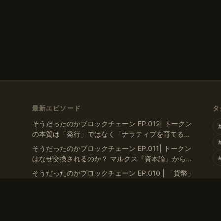
最新エピソード
タ
そうだったのかブロックチェーン EP.012| トークン
の本質は「発行」ではなく「ナラティブを育てる」
こと
そうだったのかブロックチェーン EP.011| トークン
はなぜ交換されるのか？ マルクス『資本論』から導
く「T-C-T’」モデル
そうだったのかブロックチェーン EP.010 | 「貨幣」
とは何か？デジタルマネーの歴史、通貨・アセット
の二面性から考える
そうだったのかブロックチェーン EP.009 | 有価証券
から考えるトークンの換金可能性、非上場株式との
類似点